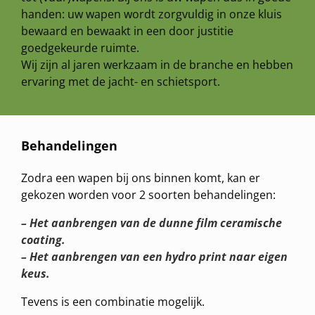
handen: uw wapen wordt zorgvuldig in onze kluis
bewaard en bewaakt in een door justitie
goedgekeurde ruimte.
Wij zijn al jaren werkzaam in de branche en hebben
ervaring met de jacht- en schietsport.
Behandelingen
Zodra een wapen bij ons binnen komt, kan er
gekozen worden voor 2 soorten behandelingen:
– Het aanbrengen van de dunne film ceramische
coating.
– Het aanbrengen van een hydro print naar eigen
keus.
Tevens is een combinatie mogelijk.