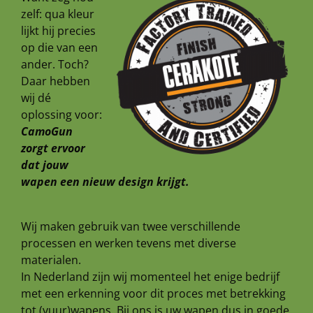
zelf: qua kleur
lijkt hij precies
op die van een
ander. Toch?
Daar hebben
wij dé
oplossing voor:
CamoGun
zorgt ervoor
dat jouw
wapen een nieuw design krijgt.
Wij maken gebruik van twee verschillende
processen en werken tevens met diverse
materialen.
In Nederland zijn wij momenteel het enige bedrijf
met een erkenning voor dit proces met betrekking
tot (vuur)wapens. Bij ons is uw wapen dus in goede